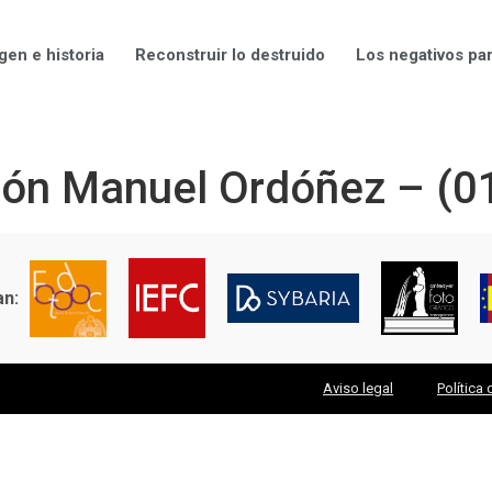
gen e historia
Reconstruir lo destruido
Los negativos pa
ión Manuel Ordóñez – (0
an:
Aviso legal
Política