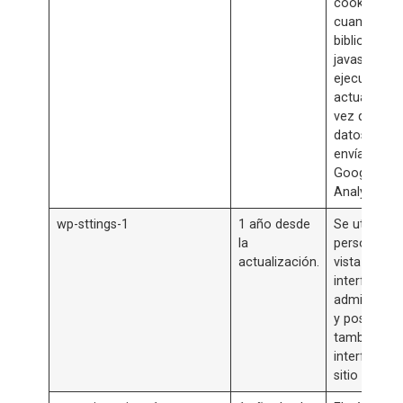
cookie se c
cuando la
biblioteca
javascript
ejecuta y s
actualiza c
vez que los
datos se
envían a
Google
Analytics..
wp-sttings-1
1 año desde
Se utiliza p
la
personalizar
actualización.
vista de la
interfaz de
administrac
y posiblem
también el
interfaz del
sitio principa