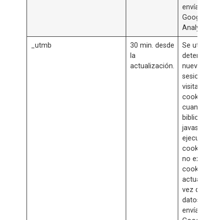
envían a
Google
Analytics.
_utmb
30 min. desde
Se utiliza p
la
determinar
actualización.
nuevas
sesiones /
visitas. La
cookie se c
cuando la
biblioteca
javascript
ejecuta y la
cookies _u
no existen. 
cookie se
actualiza c
vez que los
datos se
envían a