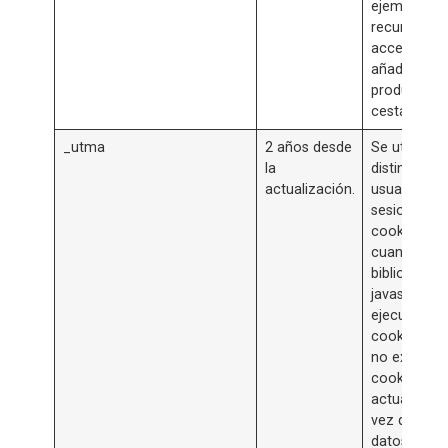
ejemplo,
recursos de
acceso, o
añadir un
producto a 
cesta).
_utma
2 años desde
Se utiliza p
la
distinguir a 
actualización.
usuarios y
sesiones. L
cookie se c
cuando la
biblioteca
javascript
ejecuta y la
cookies _u
no existen. 
cookie se
actualiza c
vez que los
datos se