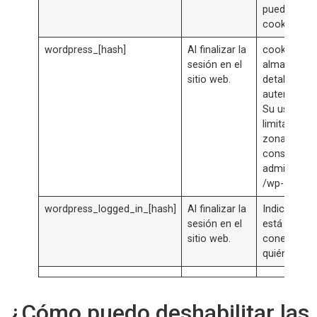
puede acep
cookies.
wordpress_[hash]
Al finalizar la
cookie para
sesión en el
almacenar 
sitio web.
detalles de
autenticaci
Su uso está
limitado a l
zona de la
consola de
administrac
/wp-admin/
wordpress_logged_in_[hash]
Al finalizar la
Indica si al
sesión en el
está
sitio web.
conectado 
quién es.
¿Cómo puedo deshabilitar las