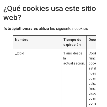
¿Qué cookies usa este sitio
web?
fototipiathomas.es
utiliza las siguientes cookies:
Nombre
Tiempo de
Descripció
expiración
_zlcid
1 año desde
Cookie
la
funcional. E
actualización.
cookie se
establece e
nuestro siti
cuando se
utilizan las
funciones
disponibles
cuando se
conectó (p