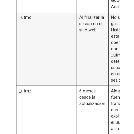
Google
Analytics.
_utmc
Al finalizar la
No se utiliz
sesión en el
ga.js.
sitio web.
Históricam
esta cookie
opera junto
con la cook
_utmb para
determinar s
usuario est
en una nue
sesión / visi
_utmz
6 meses
Almacena l
desde la
fuente de
actualización.
tráfico o
campaña q
explica có
el usuario l
a su sitio. L