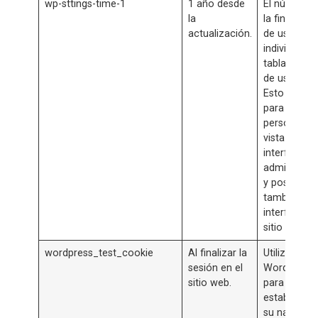
wp-sttings-time-1
1 año desde
El número 
la
la final es el
actualización.
de usuario
individual de
tabla de ba
de usuarios
Esto se util
para
personalizar
vista de la
interfaz de
administrac
y posiblem
también el
interfaz del
sitio principa
wordpress_test_cookie
Al finalizar la
Utilizado po
sesión en el
WordPress
sitio web.
para
establecer s
su navegad