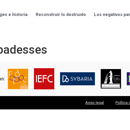
gen e historia
Reconstruir lo destruido
Los negativos pa
Abadesses
an:
Aviso legal
Política